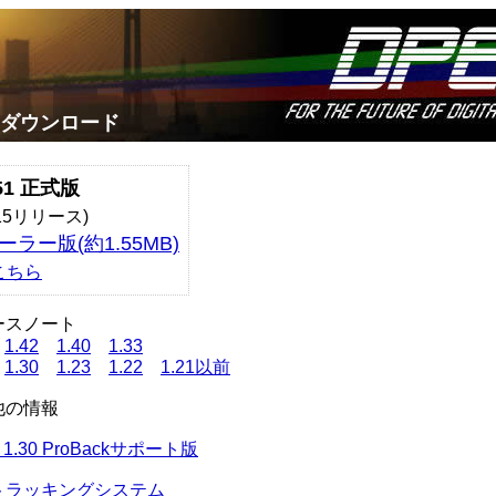
ダウンロード
.51 正式版
0/15リリース)
ラー版(約1.55MB)
こちら
ースノート
1.42
1.40
1.33
1.30
1.23
1.22
1.21以前
他の情報
 1.30 ProBackサポート版
トラッキングシステム