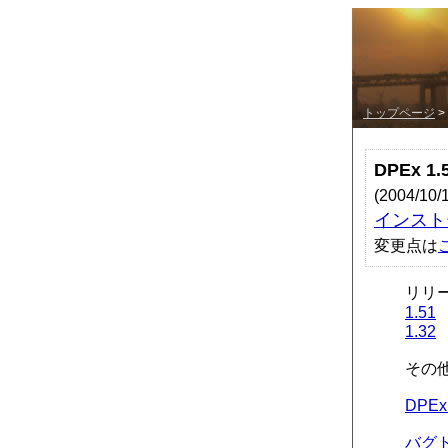
トップページ
>
DPEx 1
(2004/1
インストー
変更点は
リリ
1.51
1.32
その
DPEx
バグ